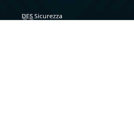
DES Sicurezza
CONTATTI:
C.so Peschiera, 343
10141 Torino
+39 011 714725
info@des-sicurezza.it
Social Network: